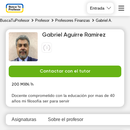
Entrada
BuscaTuProfesor
Profesor
Profesores Finanzas
Gabriel A.
Gabriel Aguirre Ramirez
Su
Mo
Tu
We
Contactar con el tutor
9
10
11
12
200 MXN/h
16:00
Docente comprometido con la educación por mas de 40
años mi filosofía ser para servir
16:30
17:00
Asignaturas
Sobre el profesor
17:30