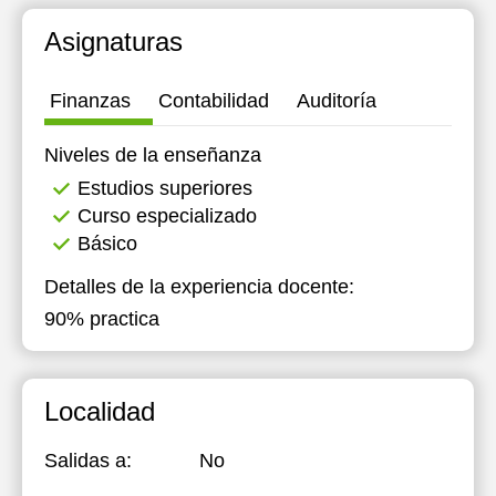
18:00
Asignaturas
18:30
Finanzas
Contabilidad
Auditoría
19:00
Niveles de la enseñanza
19:30
Estudios superiores
20:00
Curso especializado
20:30
Básico
21:00
Detalles de la experiencia docente:
90% practica
Localidad
Salidas a:
No