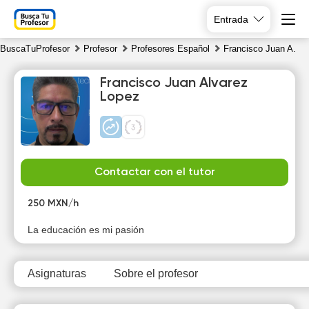
Entrada
BuscaTuProfesor
Profesor
Profesores Español
Francisco Juan A.
Francisco Juan Alvarez
Lopez
Su
Mo
Tu
We
Contactar con el tutor
9
10
11
12
250 MXN/h
La educación es mi pasión
Asignaturas
Sobre el profesor