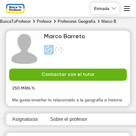
Entrada
BuscaTuProfesor
Profesor
Profesores Geografía
Marco B.
Marco Barreto
Th
Fr
Sa
Su
Contactar con el tutor
6
7
8
9
250 MXN/h
10:00
10:00
Me gusta enseñar lo relacionado a la geografía e historia.
10:30
10:30
Asignaturas
Sobre el profesor
11:00
11:00
11:30
11:30