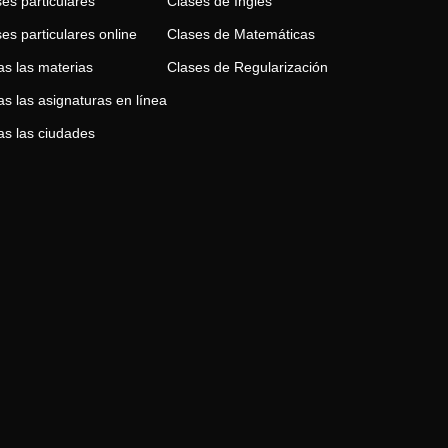
es particulares
Clases de
Inglés
es particulares online
Clases de
Matemáticas
as las materias
Clases de
Regularización
s las asignaturas en línea
as las ciudades