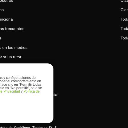
osotros
Clas
os
Clas
unciona
Tod
as frecuentes
Toda
s
Tod
 en los medios
ara un tutor
para un estudiante
 de privacidad
ias y configuraciones del
prender el comportamiento en
hace clic en "Permitir todas
 de cookies
lic en "No permitir", solo se
 de Privacidad
y
Política de
de uso de la inteligencia artificial
s OÜ
istrito de Kesklinna, Tornimаe St. 5,