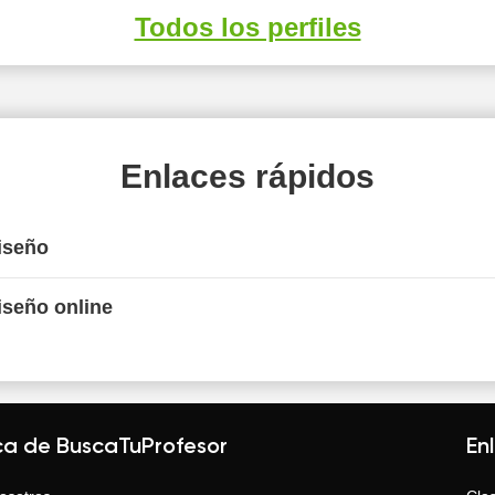
Todos los perfiles
Enlaces rápidos
iseño
iseño online
ca de BuscaTuProfesor
En