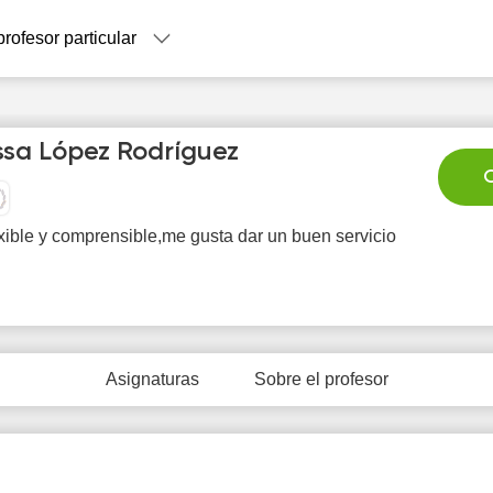
profesor particular
ssa López Rodríguez
C
xible y comprensible,me gusta dar un buen servicio
Sa
Su
Mo
Tu
W
8
9
10
11
1
Asignaturas
Sobre el profesor