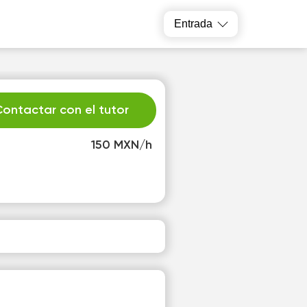
Entrada
ontactar con el tutor
150 MXN/h
e
Th
2
13