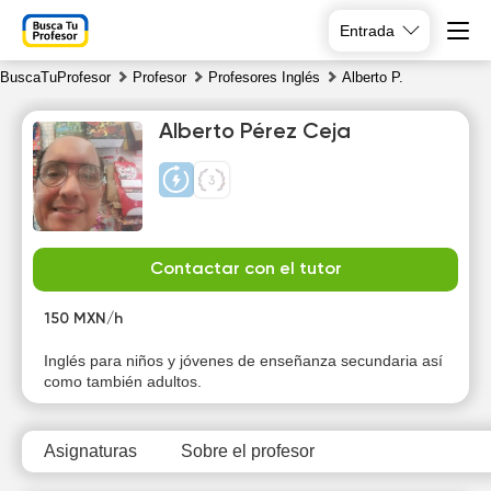
Entrada
BuscaTuProfesor
Profesor
Profesores Inglés
Alberto P.
Alberto Pérez Ceja
Su
Mo
Tu
We
Contactar con el tutor
9
10
11
12
150 MXN/h
Inglés para niños y jóvenes de enseñanza secundaria así
como también adultos.
Asignaturas
Sobre el profesor