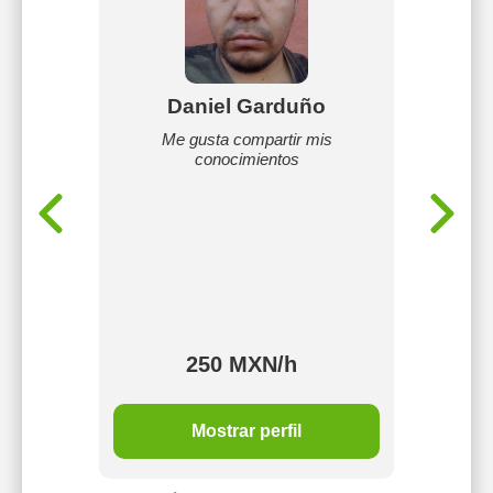
eles
Daniel Garduño
Me gusta compartir mis
Soy 
conocimientos
saludar
áticas,
con u
iradora y
reali
ite
docencia
l interés
equipo
esta
mejor di
por las
mis co
en cada
para 
.
250 MXN/h
MXN/h
Mostrar perfil