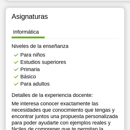
20:00
12:00
12:00
Asignaturas
20:30
12:30
12:30
21:00
13:00
13:00
Informática
13:30
13:30
Niveles de la enseñanza
14:00
14:00
Para niños
Estudios superiores
14:30
14:30
Primaria
15:00
15:00
Básico
Para adultos
15:30
15:30
Detalles de la experiencia docente:
16:00
16:00
Me interesa conocer exactamente las
16:30
16:30
necesidades que conocimiento que tengas y
encontrar juntos una propuesta personalizada
17:00
17:00
para poder ayudarte con ejemplos reales y
fáciles de comprener que te permitan la
17:30
17:30