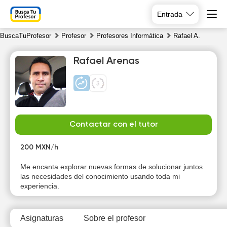
Entrada
BuscaTuProfesor
Profesor
Profesores Informática
Rafael A.
Rafael Arenas
Fr
Sa
Su
Mo
Contactar con el tutor
7
8
9
10
200 MXN/h
18:00
10:00
10:00
Me encanta explorar nuevas formas de solucionar juntos
las necesidades del conocimiento usando toda mi
18:30
10:30
10:30
experiencia.
19:00
11:00
11:00
Asignaturas
Sobre el profesor
19:30
11:30
11:30