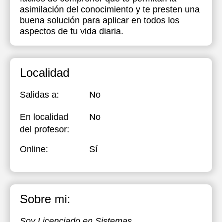
asimilación del conocimiento y te presten una
18:00
18:00
buena solución para aplicar en todos los
aspectos de tu vida diaria.
18:30
18:30
19:00
19:00
Localidad
19:30
19:30
20:00
20:00
Salidas a:
No
20:30
20:30
En localidad
No
del profesor:
21:00
21:00
Online:
Sí
Sobre mi:
Soy Licenciado en Sistemas