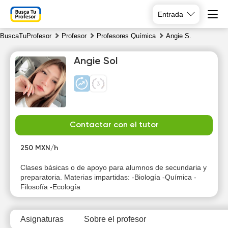
Entrada
BuscaTuProfesor
Profesor
Profesores Química
Angie S.
Angie Sol
Mo
Tu
We
Th
Contactar con el tutor
10
11
12
13
250 MXN/h
Clases básicas o de apoyo para alumnos de secundaria y
preparatoria. Materias impartidas: -Biología -Química -
Filosofía -Ecología
Asignaturas
Sobre el profesor