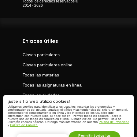
Todos los derechos reservados ©
2014 - 2026
Enlaces útiles
Clases particulares
Clases particulares online
Todas las materias
Todas las asignaturas en línea
Todas las ciudades
¡Este sitio web utiliza cookies!
Utilizamos cookies para identificar a los usuarios, recordar las preferencias y
configuraciones del usuario, analizar el tráfico y las tendencias del sitio y, en general,
Clases populares
comprender el comportamiento en línea y los intereses de los usuarios que
interactúan con nuestro Sitio. Si hace clic en "Permitir todas las cookies", acepta
nuestro uso de todas las cookies en el sitio. Si hace clic en "No permitir", solo se
utilizarán cookies básicas. Obtenga más información en nuestra
Política de Privacidad
y
Política de Cookies.
Clases de
Inglés
Clases de
Matemáticas
Permitir todas las