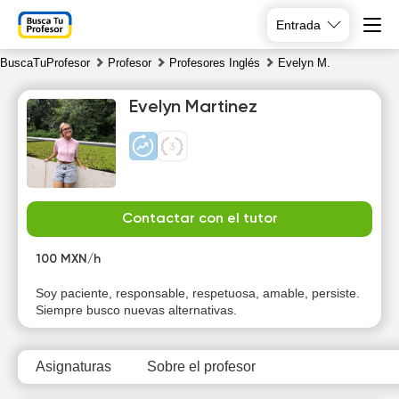
Entrada
BuscaTuProfesor
Profesor
Profesores Inglés
Evelyn M.
Evelyn Martinez
Mo
Tu
We
Th
Contactar con el tutor
10
11
12
13
100 MXN/h
Soy paciente, responsable, respetuosa, amable, persiste.
Siempre busco nuevas alternativas.
Asignaturas
Sobre el profesor