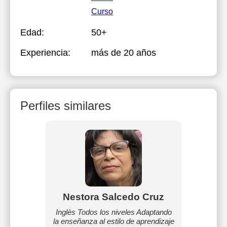
Curso
Edad:
50+
Experiencia:
más de 20 años
Perfiles similares
z
Nestora Salcedo Cruz
P en
Inglès Todos los niveles Adaptando
Gra
l y del
la enseñanza al estilo de aprendizaje
Electr