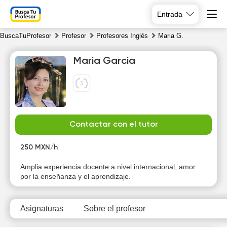
Entrada
BuscaTuProfesor
Profesor
Profesores Inglés
Maria G.
Maria Garcia
Sa
Su
Mo
Tu
Contactar con el tutor
8
9
10
11
250 MXN/h
Amplia experiencia docente a nivel internacional, amor
por la enseñanza y el aprendizaje.
Asignaturas
Sobre el profesor