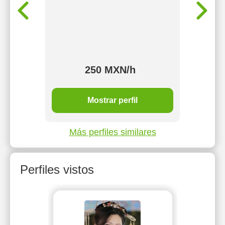
México
Tecno
ador.
como
mas
Es
sarrollo
mecánic
que en
de so
roblemas.
innovaci
250 MXN/h
Mostrar perfil
Más perfiles similares
Perfiles vistos