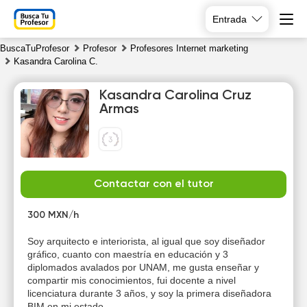
Entrada
BuscaTuProfesor
Profesor
Profesores Internet marketing
Kasandra Carolina C.
Kasandra Carolina Cruz
Armas
Sa
Su
Mo
Tu
8
9
10
11
Contactar con el tutor
300 MXN/h
10:00
Soy arquitecto e interiorista, al igual que soy diseñador
10:30
gráfico, cuanto con maestría en educación y 3
diplomados avalados por UNAM, me gusta enseñar y
11:00
compartir mis conocimientos, fui docente a nivel
licenciatura durante 3 años, y soy la primera diseñadora
11:30
BIM en mi estado.