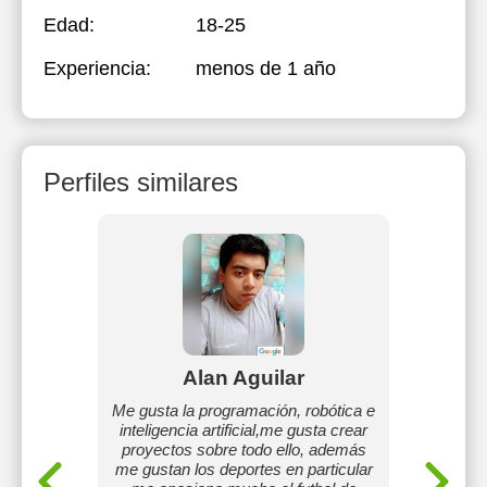
Edad:
18-25
Experiencia:
menos de 1 año
Perfiles similares
Avila
Alan Aguilar
M
os a las
Me gusta la programación, robótica e
Profes
eriencia
inteligencia artificial,me gusta crear
ingl
e gusta
proyectos sobre todo ello, además
y adultos
me gustan los deportes en particular