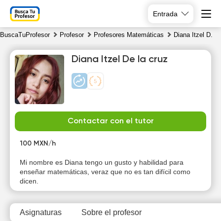
Entrada
BuscaTuProfesor
Profesor
Profesores Matemáticas
Diana Itzel D.
Diana Itzel De la cruz
Sa
Su
Mo
Tu
Contactar con el tutor
8
9
10
11
100 MXN/h
13:00
13:00
Mi nombre es Diana tengo un gusto y habilidad para
enseñar matemáticas, veraz que no es tan difícil como
13:30
13:30
dicen.
14:00
14:00
Asignaturas
Sobre el profesor
14:30
14:30