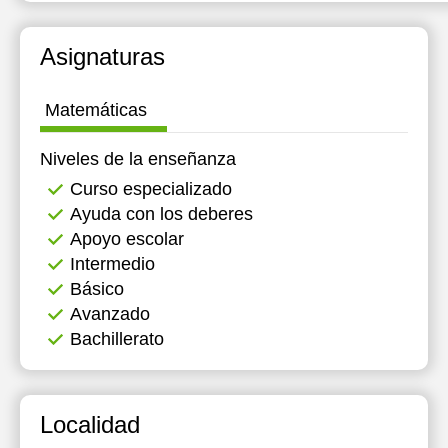
15:00
15:00
Asignaturas
15:30
15:30
16:00
16:00
Matemáticas
16:30
16:30
Niveles de la enseñanza
Curso especializado
Ayuda con los deberes
Apoyo escolar
Intermedio
Básico
Avanzado
Bachillerato
Localidad