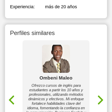
Experiencia:
más de 20 años
Perfiles similares
o
Ombeni Maleo
Jud
 español
Ofrezco cursos de inglés para
estudiantes a partir los 10 años y
Me dedi
profesionales, utilizando métodos
del
dinámicos y efectivos. Mi enfoque
entende
fortalece habilidades clave del
idioma, fomentando la confianza en