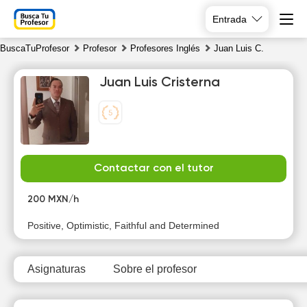
Entrada
BuscaTuProfesor
Profesor
Profesores Inglés
Juan Luis C.
Juan Luis Cristerna
Sa
Su
Mo
Tu
Contactar con el tutor
8
9
10
11
200 MXN/h
Positive, Optimistic, Faithful and Determined
Asignaturas
Sobre el profesor