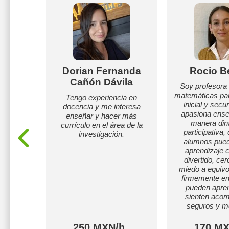
omo
Dorian Fernanda
Rocio B
Cañón Dávila
alemán y
Soy profesora 
e.
matemáticas pa
Tengo experiencia en
inicial y sec
docencia y me interesa
apasiona ense
enseñar y hacer más
manera din
currículo en el área de la
participativa
investigación.
alumnos pueda
aprendizaje 
divertido, ce
miedo a equiv
firmemente en
pueden apren
sienten aco
seguros y m
h
250 MXN/h
170 MX