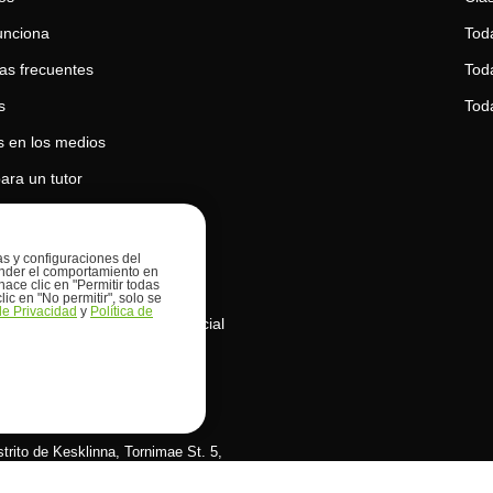
unciona
Tod
as frecuentes
Toda
s
Tod
 en los medios
ara un tutor
para un estudiante
 de privacidad
ias y configuraciones del
prender el comportamiento en
hace clic en "Permitir todas
 de cookies
lic en "No permitir", solo se
 de Privacidad
y
Política de
de uso de la inteligencia artificial
s OÜ
istrito de Kesklinna, Tornimаe St. 5,
stonia