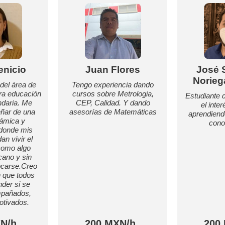
enicio
Juan Flores
José 
Norieg
del área de
Tengo experiencia dando
ra educación
cursos sobre Metrologia,
Estudiante 
undaria. Me
CEP, Calidad. Y dando
el inte
ñar de una
asesorías de Matemáticas
aprendiend
ámica y
cono
, donde mis
n vivir el
como algo
rcano y sin
ocarse.Creo
 que todos
der si se
mpañados,
otivados.
N/h
200 MXN/h
200