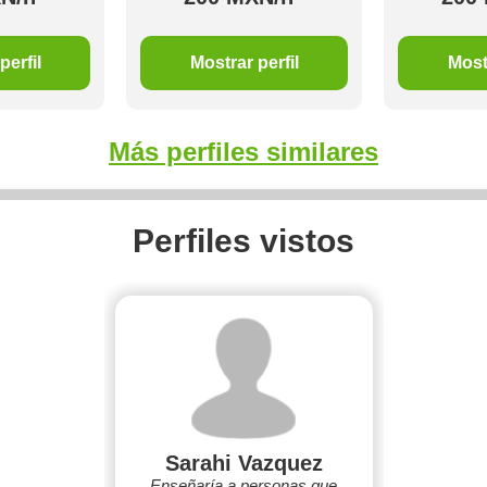
perfil
Mostrar perfil
Mostr
Más perfiles similares
Perfiles vistos
Sarahi Vazquez
Enseñaría a personas que