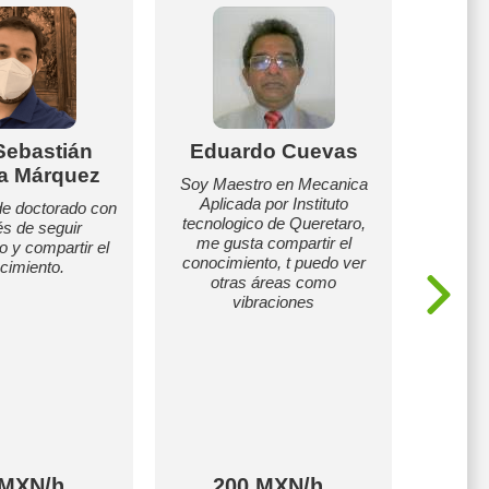
Sebastián
Eduardo Cuevas
Ro
a Márquez
Soy Maestro en Mecanica
Aplicada por Instituto
de doctorado con
He
tecnologico de Queretaro,
rés de seguir
comp
me gusta compartir el
o y compartir el
mayores
conocimiento, t puedo ver
cimiento.
de
otras áreas como
mat
vibraciones
universi
cursos
video
 MXN/h
200 MXN/h