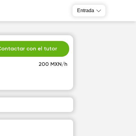
Entrada
ontactar con el tutor
200 MXN/h
e
Th
2
13