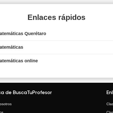
Enlaces rápidos
Matemáticas Querétaro
Matemáticas
atemáticas online
ca de BuscaTuProfesor
En
osotros
Clas
os
Clas