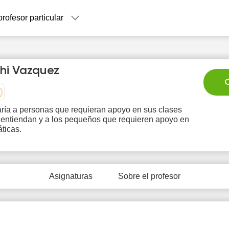
profesor particular
hi Vazquez
C
ría a personas que requieran apoyo en sus clases
 entiendan y a los pequeños que requieren apoyo en
Sa
Su
Mo
Tu
W
ticas.
8
9
10
11
1
Asignaturas
Sobre el profesor