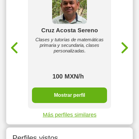
Quiroz
Cruz Acosta Sereno
Marin
señar
Clases y tutorías de matemáticas
Soy In
ía cívica
primaria y secundaria, clases
encue
 sexual
personalizadas.
d
100 MXN/h
4 o
Mostrar perfil
Más perfiles similares
Perfiles vistos