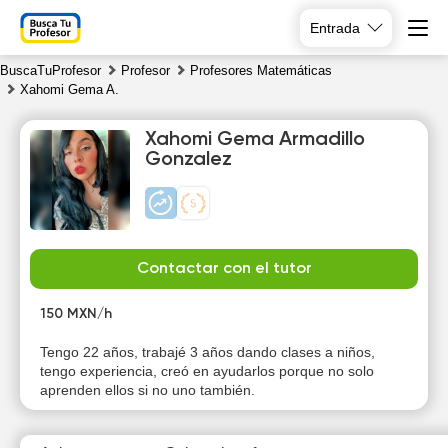
Entrada
BuscaTuProfesor
Profesor
Profesores Matemáticas
Xahomi Gema A.
Xahomi Gema Armadillo
Gonzalez
Sa
Su
Mo
Tu
8
9
10
11
Contactar con el tutor
150 MXN/h
Tengo 22 años, trabajé 3 años dando clases a niños,
tengo experiencia, creó en ayudarlos porque no solo
aprenden ellos si no uno también.