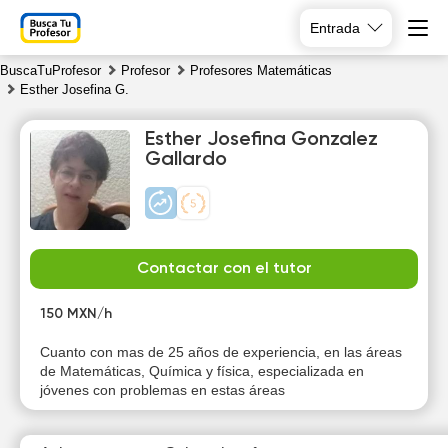
Entrada
BuscaTuProfesor
Profesor
Profesores Matemáticas
Esther Josefina G.
Esther Josefina Gonzalez
Gallardo
Fr
Sa
Su
Mo
7
8
9
10
Contactar con el tutor
150 MXN/h
20:00
10:00
Cuanto con mas de 25 años de experiencia, en las áreas
20:30
10:30
de Matemáticas, Química y física, especializada en
jóvenes con problemas en estas áreas
21:00
11:00
11:30