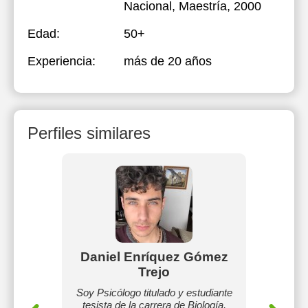
Nacional
, Maestría, 2000
Edad:
50+
Experiencia:
más de 20 años
Perfiles similares
dez
Daniel Enríquez Gómez
F
Trejo
Ense
Química
 inglés,
Soy Psicólogo titulado y estudiante
Sec
iveles
tesista de la carrera de Biología,