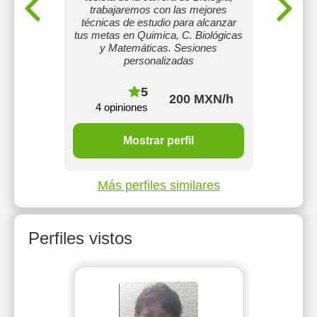
Licenci
to
trabajaremos con las mejores
que nec
técnicas de estudio para alcanzar
Trigono
tus metas en Quimica, C. Biológicas
Cálcu
y Matemáticas. Sesiones
Probabi
personalizadas
5
200 MXN/h
4 opiniones
9 o
Mostrar perfil
Más perfiles similares
Perfiles vistos