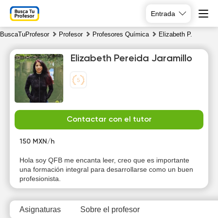
Entrada
BuscaTuProfesor
Profesor
Profesores Química
Elizabeth P.
Elizabeth Pereida Jaramillo
We
Th
Fr
Sa
Contactar con el tutor
5
6
7
8
150 MXN/h
10:00
Hola soy QFB me encanta leer, creo que es importante
una formación integral para desarrollarse como un buen
10:30
profesionista.
11:00
Asignaturas
Sobre el profesor
11:30