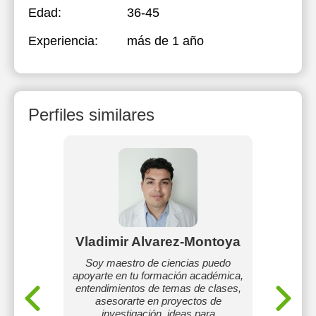
Edad:
36-45
Experiencia:
más de 1 año
Perfiles similares
s
Vladimir Alvarez-Montoya
on de
Soy maestro de ciencias puedo
Paci
ra cada
apoyarte en tu formación académica,
estrat
imizar el
entendimientos de temas de clases,
tipo de 
bilidades
asesorarte en proyectos de
conocimi
tes.
investigación, ideas para
pro