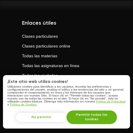
Enlaces útiles
Clases particulares
Clases particulares online
Todas las materias
Todas las asignaturas en línea
Todas las ciudades
¡Este sitio web utiliza cookies!
Utilizamos cookies para identificar a los usuarios, recordar las preferencias y
configuraciones del usuario, analizar el tráfico y las tendencias del sitio y, en general,
Clases populares
comprender el comportamiento en línea y los intereses de los usuarios que
interactúan con nuestro Sitio. Si hace clic en "Permitir todas las cookies", acepta
nuestro uso de todas las cookies en el sitio. Si hace clic en "No permitir", solo se
utilizarán cookies básicas. Obtenga más información en nuestra
Política de Privacidad
y
Política de Cookies.
Clases de
Inglés
Clases de
Matemáticas
Permitir todas las
No permitir
cookies
Clases de
Regularización