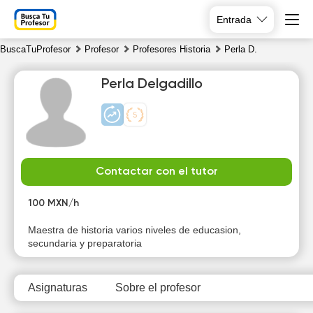
Entrada
BuscaTuProfesor
Profesor
Profesores Historia
Perla D.
Perla Delgadillo
Fr
Sa
Su
Mo
Contactar con el tutor
7
8
9
10
100 MXN/h
10:00
Maestra de historia varios niveles de educasion,
secundaria y preparatoria
10:30
11:00
Asignaturas
Sobre el profesor