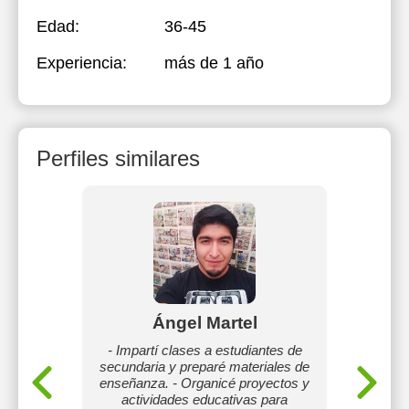
Edad:
36-45
Experiencia:
más de 1 año
Perfiles similares
éndez
Ángel Martel
- Impartí clases a estudiantes de
Didácti
secundaria y preparé materiales de
facilida
UNAM con
enseñanza. - Organicé proyectos y
estrateg
s de
actividades educativas para