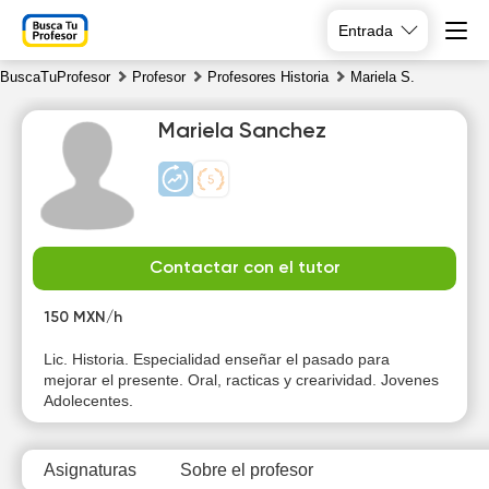
Entrada
BuscaTuProfesor
Profesor
Profesores Historia
Mariela S.
Mariela Sanchez
Sa
Su
Mo
Tu
Contactar con el tutor
8
9
10
11
150 MXN/h
Lic. Historia. Especialidad enseñar el pasado para
mejorar el presente. Oral, racticas y crearividad. Jovenes
Adolecentes.
Asignaturas
Sobre el profesor