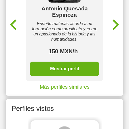
Lara
Antonio Quesada
Mar
Espinoza
storia y
Enseño materias acorde a mi
Enseño 
ar con
formación como arquitecto y como
me in
el Medio
un apasionado de la historia y las
niños p
humanidades.
150 MXN/h
Mostrar perfil
Más perfiles similares
Perfiles vistos