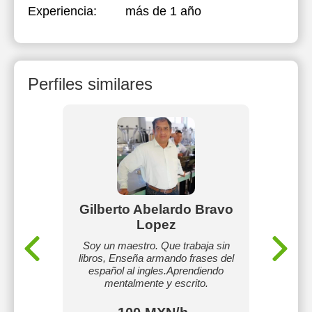
Experiencia:
más de 1 año
Perfiles similares
ta
Gilberto Abelardo Bravo
Lopez
lés y
Gradua
tretenido
Soy un maestro. Que trabaja sin
convenir.
libros, Enseña armando frases del
español al ingles.Aprendiendo
mentalmente y escrito.