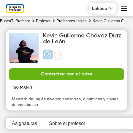
Entrada
BuscaTuProfesor
Profesor
Profesores Inglés
Kevin Guillermo C.
Kevin Guillermo Chávez Díaz
de León
Su
Mo
Tu
We
Contactar con el tutor
9
10
11
12
150 MXN/h
Maestro de Inglés niveles; asesorías, dinámicas y clases
de vocabulaio.
Asignaturas
Sobre el profesor