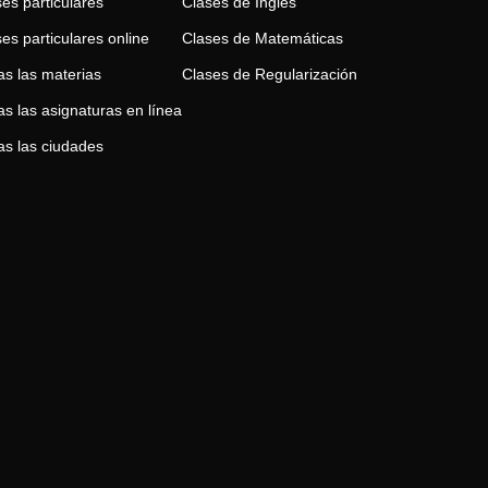
es particulares
Clases de
Inglés
es particulares online
Clases de
Matemáticas
as las materias
Clases de
Regularización
s las asignaturas en línea
as las ciudades