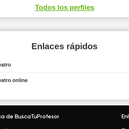
Todos los perfiles
Enlaces rápidos
eatro
eatro online
ca de BuscaTuProfesor
En