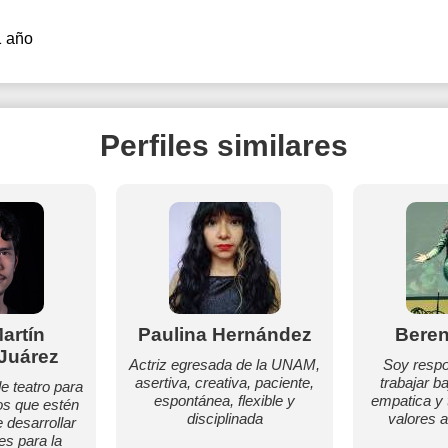
1 año
Perfiles similares
artín
Paulina Hernández
Beren
 Juárez
Actriz egresada de la UNAM,
Soy respo
asertiva, creativa, paciente,
trabajar b
e teatro para
espontánea, flexible y
empatica y 
os que estén
disciplinada
valores 
 desarrollar
es para la