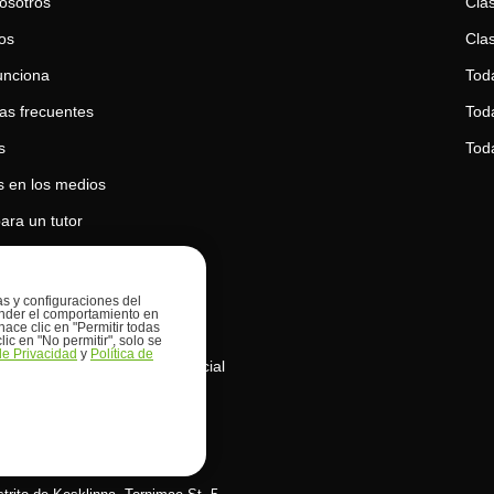
osotros
Clas
os
Clas
unciona
Tod
as frecuentes
Toda
s
Tod
 en los medios
ara un tutor
para un estudiante
 de privacidad
ias y configuraciones del
prender el comportamiento en
hace clic en "Permitir todas
 de cookies
lic en "No permitir", solo se
 de Privacidad
y
Política de
de uso de la inteligencia artificial
s OÜ