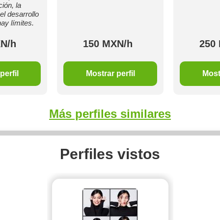
ión, la
el desarrollo
ay límites.
N/h
150 MXN/h
250
perfil
Mostrar perfil
Mostr
Más perfiles similares
Perfiles vistos