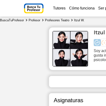
Tutores
Cómo funciona
Ser 
BuscaTuProfesor
Profesor
Profesores Teatro
Itzul W.
Itzu
Soy act
gusta i
Su
psicolo
9
Asignaturas