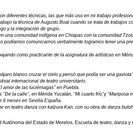
con diferentes técnicas, las que más uso en mi trabajo profesiona
abajo la técnica de Augusto Boal cuando se trata de trabajos c
go y la integración de grupo.
en una comunidad indígena en Chiapas con la comunidad Tzotz
no podíamos comunicarnos verbalmente logramos tener una prese
ajando como practicante de la asignatura de artísticas en Méri
 pájaro blanco cruzar el cielo y pensó que podía ser una gaviot
tival internacional de teatro universitario.
l amor de las luciérnagas" en Puebla.
s "De la calle", en Mérida Yucatán, "Mi cuarto frío"y "Mariposa
e 6 meses en Sevilla España.
par en teatro danza con katzura Kan, con su obra de danza butoh
d Autónoma del Estado de Morelos. Escuela de teatro, danza y 