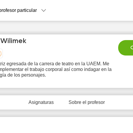
profesor particular
l Wilimek
C
riz egresada de la carrera de teatro en la UAEM. Me
mplementar el trabajo corporal así como indagar en la
Mo
Tu
We
Th
F
gía de los personajes.
10
11
12
13
1
Asignaturas
Sobre el profesor