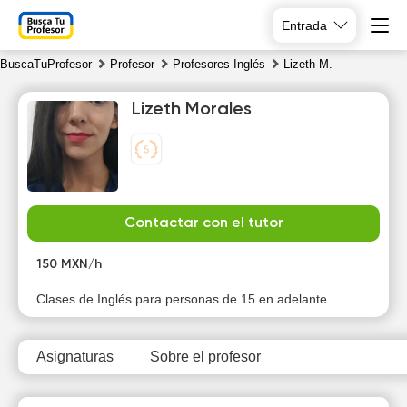
Entrada
BuscaTuProfesor
Profesor
Profesores Inglés
Lizeth M.
Lizeth Morales
Fr
Sa
Su
Mo
Contactar con el tutor
7
8
9
10
150 MXN/h
Clases de Inglés para personas de 15 en adelante.
Asignaturas
Sobre el profesor