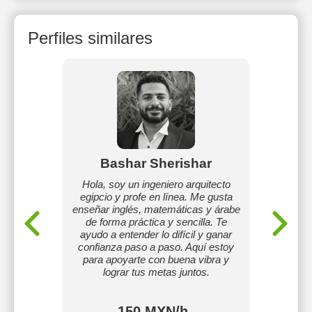
Perfiles similares
ra
Bashar Sherishar
J
ieria
Hola, soy un ingeniero arquitecto
Enseñ
udar a
egipcio y profe en línea. Me gusta
ni
dades a
enseñar inglés, matemáticas y árabe
tos en
de forma práctica y sencilla. Te
l basico
ayudo a entender lo difícil y ganar
irles un
confianza paso a paso. Aquí estoy
arles a
para apoyarte con buena vibra y
el mas
lograr tus metas juntos.
o
150 MXN/h