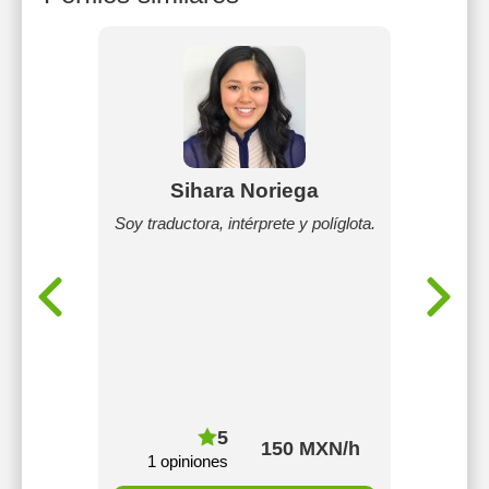
Sihara Noriega
fesor que
Soy traductora, intérprete y políglota.
Clases 
yo fui un
person
 hechas
izaje no
sde el
, hay
puede
er atento
e ser un
to.
5
150 MXN/h
1 opiniones