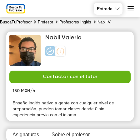
Entrada
BuscaTuProfesor
Profesor
Profesores Inglés
Nabil V.
Nabil Valerio
Th
Fr
Sa
Su
Contactar con el tutor
6
7
8
9
150 MXN/h
Enseño inglés nativo a gente con cualquier nivel de
preparación, pueden tomar clases desde 0 sin
experiencia previa con el idioma.
Asignaturas
Sobre el profesor