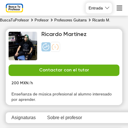
Entrada
BuscaTuProfesor
Profesor
Profesores Guitarra
Ricardo M.
Ricardo Martínez
Fr
Sa
Su
Mo
Contactar con el tutor
7
8
9
10
200 MXN/h
Enseñanza de música profesional al alumno interesado
por aprender.
Asignaturas
Sobre el profesor