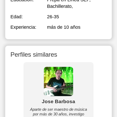
Bachillerato,
Edad:
26-35
Experiencia:
más de 10 años
Perfiles similares
García
Jose Barbosa
Ange
 física
Aparte de ser maestro de música
Violin
por más de 30 años, investigo
pacient