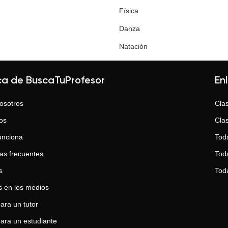
Física
Danza
Natación
ca de BuscaTuProfesor
En
osotros
Clas
os
Clas
unciona
Tod
as frecuentes
Toda
s
Tod
 en los medios
ara un tutor
para un estudiante