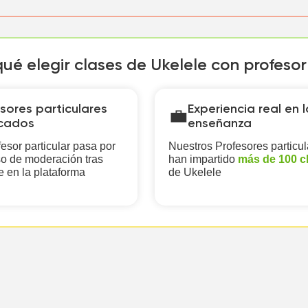
qué elegir clases de Ukelele con profeso
sores particulares
Experiencia real en l
💼
icados
enseñanza
esor particular pasa por
Nuestros Profesores particul
o de moderación tras
han impartido
más de 100 c
e en la plataforma
de Ukelele