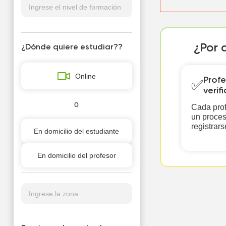
¿Por 
¿Dónde quiere estudiar??
Online
Profe
✅
verif
o
Cada prof
un proces
registrars
En domicilio del estudiante
En domicilio del profesor
Ingrese la zona