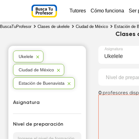
Tutores
Cómo funciona
Ser 
BuscaTuProfesor
Clases de ukelele
Ciudad de México
Estación de 
Clases 
Asignatura
Ukelele
Ukelele
Ciudad de México
Nivel de prepa
Estación de Buenavista
0
profesores disp
Asignatura
Nivel de preparación