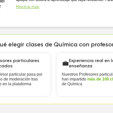
bel
técnicas de programación neurolingüística desarrollando en é
z
Mostrar más
sensibilidad sensorial necesaria para hacer visibles sus alca
ué elegir clases de Química con profeso
sores particulares
Experiencia real en l
💼
icados
enseñanza
esor particular pasa por
Nuestros Profesores particul
o de moderación tras
han impartido
más de 100 c
e en la plataforma
de Química