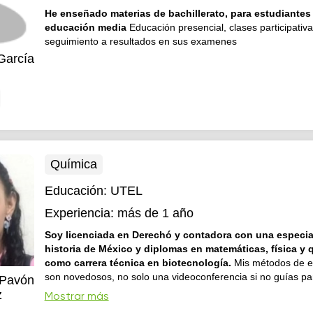
He enseñado materias de bachillerato, para estudiantes de
educación media
Educación presencial, clases participativa
seguimiento a resultados en sus examenes
García
Química
Educación:
UTEL
Experiencia:
más de 1 año
Soy licenciada en Derechó y contadora con una especia
historia de México y diplomas en matemáticas, física y 
como carrera técnica en biotecnología.
Mis métodos de 
son novedosos, no solo una videoconferencia si no guías par
 Pavón
interactivas que califico y retroalimentación, no dejó tareas 
z
Mostrar más
enfoque es actual donde las habilidades se demuestran, no