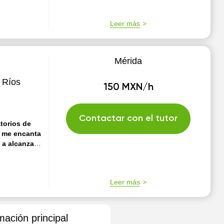
Leer más
Mérida
s Ríos
150 MXN/h
Contactar con el tutor
torios de
, me encanta
 a alcanzar
el fascinante
e dinámico y
to crítico.
Leer más
ara que los
su formación
mación principal