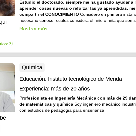
Estudio el doctorado, siempre me ha gustado ayudar a 
aprender cosas nuevas o reforzar las ya aprendidas, me
compartir el CONOCIMIENTO
Considero en primera instan
necesario conocer cuales considera el niño o niña que son 
qui
que necesita reforzar, partiendo de esto se determina la ma
Mostrar más
trabajar.
ios: 3)
Química
Educación:
Instituto tecnológico de Merida
Experiencia:
más de 20 años
Profesionista en Ingeniería Mecánica con más de 29 da
de matemáticas y química
Soy ingeniero mecánico industria
con estudios de pedagogía para enseñanza
ibe