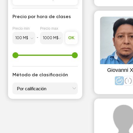
Para niños
Primaria
Precio por hora de clases
Precio min
Precio max
OK
Giovanni X
Método de clasificación