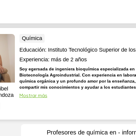
para después olvidar.
Química
Educación:
Instituto Tecnológico Superior de lo
Experiencia:
más de 2 años
Soy egersada de ingeniera bioquímica especializada en
Biotecnología Agroindustrial. Con experiencia en labora
química orgánica y un profundo amor por la enseñanza
compartir mis conocimientos y ayudar a los estudiantes
ibel
su máximo potencial. ¡Únete a mis clases para explorar 
ndoza
Mostrar más
mundo de la bioquímica!
En mis clases, adopto un enfoqu
participativo que fomenta el aprendizaje activo y el pensamien
Desde el inicio de cada sesión, establezco objetivos claros p
estudiantes comprendan cómo el material se relaciona con 
académica y metas personales. Utilizo u...
Profesores de química en - infor