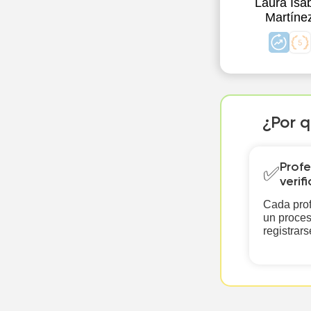
Laura Isa
Martíne
¿Por q
Profe
✅
verif
Cada prof
un proces
registrars