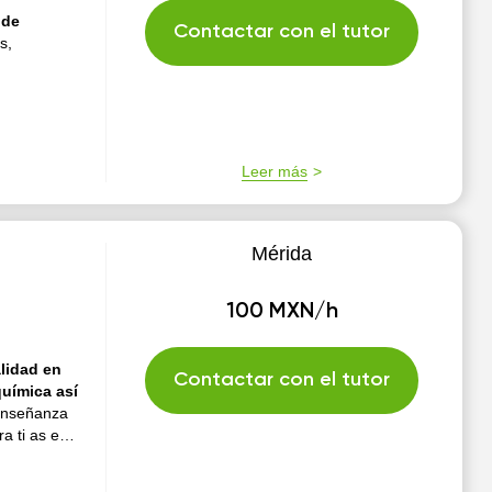
Contactar con el tutor
s,
Leer más
Mérida
100 MXN/h
lidad en
Contactar con el tutor
química así
enseñanza
a ti as e
por qué mi
 se aprenden