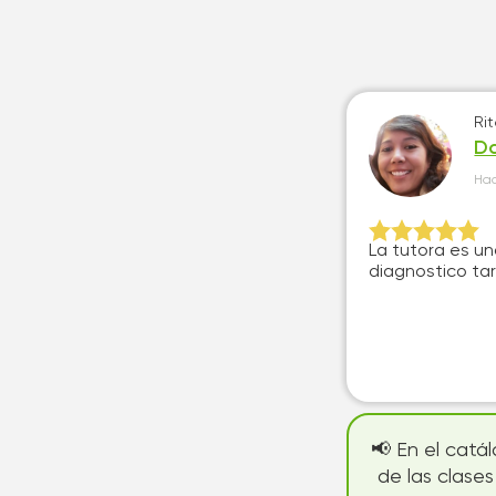
Ri
Da
Ha
La tutora es un
diagnostico tard
📢 En el catá
de las clase