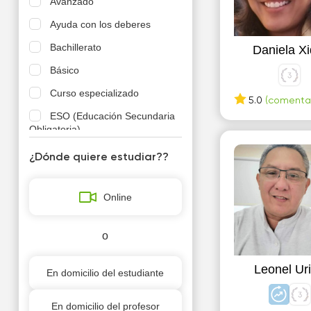
Avanzado
Ayuda con los deberes
Bachillerato
Daniela Xi
Básico
Curso especializado
5.0
(comentar
ESO (Educación Secundaria
Obligatoria)
Estudios superiores
¿Dónde quiere estudiar??
EXANI-II (Examen Nacional
de Ingreso a la Educació
Online
FP - Formación Profesional
Intermedio
o
Para adultos
Leonel Ur
En domicilio del estudiante
Para ingresar a la universidad
en el exterior
En domicilio del profesor