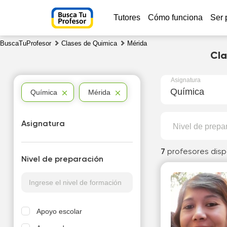
Tutores
Cómo funciona
Ser 
BuscaTuProfesor
Clases de Quimica
Mérida
Cla
Asignatura
Química
Química
Mérida
Asignatura
Nivel de prepa
7
profesores disp
Nivel de preparación
Apoyo escolar