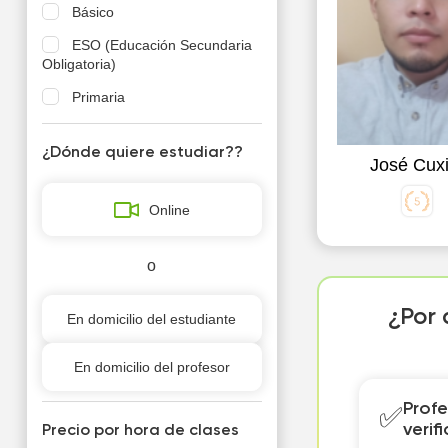
Básico
ESO (Educación Secundaria
Obligatoria)
Primaria
¿Dónde quiere estudiar??
José Cux
Online
o
¿Por 
En domicilio del estudiante
En domicilio del profesor
Profe
✅
verif
Precio por hora de clases