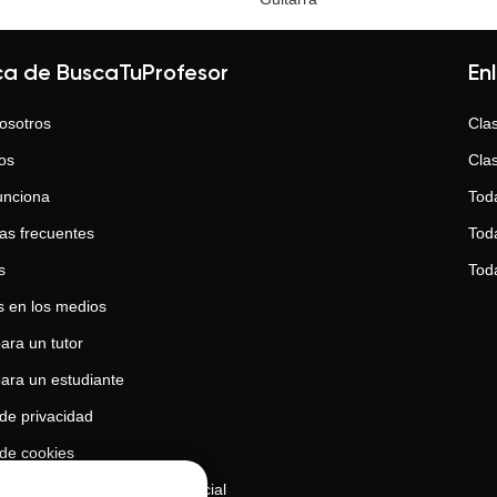
ca de BuscaTuProfesor
En
osotros
Clas
os
Clas
unciona
Tod
as frecuentes
Toda
s
Tod
 en los medios
ara un tutor
para un estudiante
 de privacidad
 de cookies
de uso de la inteligencia artificial