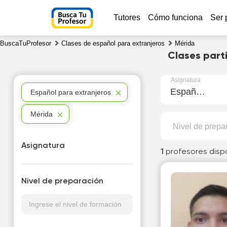
Tutores
Cómo funciona
Ser 
BuscaTuProfesor
Clases de español para extranjeros
Mérida
Clases part
Asignatura
Español para extranjeros
Español para extranjeros
Mérida
Nivel de prepa
Asignatura
1
profesores disp
Nivel de preparación