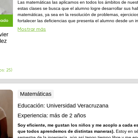
Las matemáticas las aplicamos en todos los ámbitos de nuest
estas clases se busca que el alumno logre desarrollar sus ha
matemáticas, ya sea en la resolución de problemas, ejercicio
fortalecer las deficiencias que presenta el alumno desde un in
cado
establecer un plan de trabajo que le permita avanzar adecu
Mostrar más
academico. Desde primaria hasta universidad
vier
lez
s: 25)
Matemáticas
Educación:
Universidad Veracruzana
Experiencia:
más de 2 años
Soy eficiente, me gustan los niños y me acoplo a cada e
que todos aprendemos de distintas maneras).
Estoy en s
semestre de la ingeniería, aún así tengo tiempo libre y me encanta