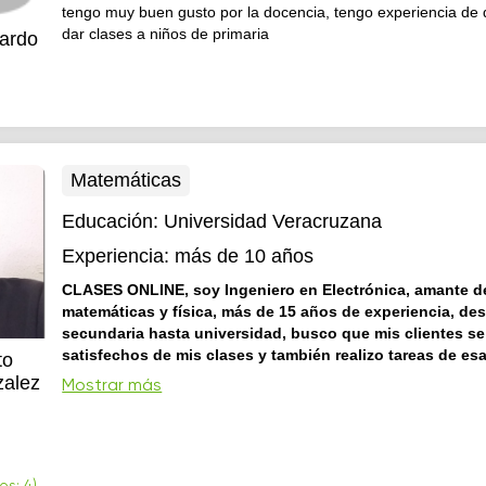
tengo muy buen gusto por la docencia, tengo experiencia de
dar clases a niños de primaria
ardo
Matemáticas
Educación:
Universidad Veracruzana
Experiencia:
más de 10 años
CLASES ONLINE, soy Ingeniero en Electrónica, amante d
matemáticas y física, más de 15 años de experiencia, de
secundaria hasta universidad, busco que mis clientes se
satisfechos de mis clases y también realizo tareas de es
to
puedo dar CLASES PRESENCIAL en XALAPA, VERACRUZ
alez
Mostrar más
Con mi educación online, el conocimiento está a un clic de di
Aprende de mi, desde cualquier lugar y en cualquier momento
videoconferencia en línea con Google Meeting se pretende lo
educando logre conocimientos para que sus notas logren desa
un 80%, in...