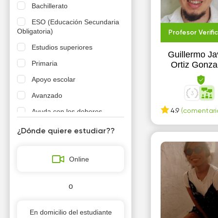
Bachillerato
ESO (Educación Secundaria
Obligatoria)
Profesor Verifi
Estudios superiores
Guillermo Ja
Primaria
Ortiz Gonza
Apoyo escolar
Avanzado
Ayuda con los deberes
4.9
(comentario
Básico
¿Dónde quiere estudiar??
Curso especializado
Online
EXANI-II (Examen Nacional
de Ingreso a la Educació
FP - Formación Profesional
o
Intermedio
En domicilio del estudiante
Para adultos