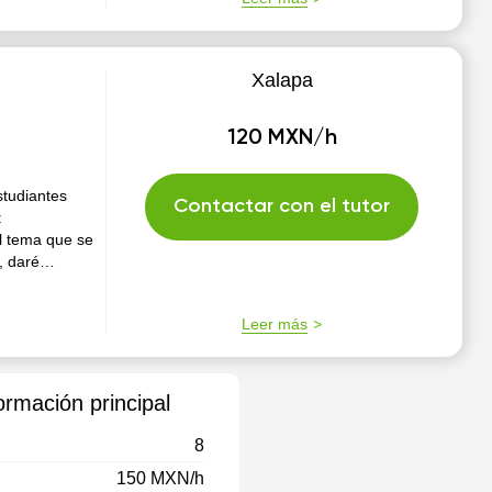
Xalapa
120 MXN/h
studiantes
Contactar con el tutor
:
l tema que se
, daré
o. Si
Leer más
rmación principal
8
150 MXN/h