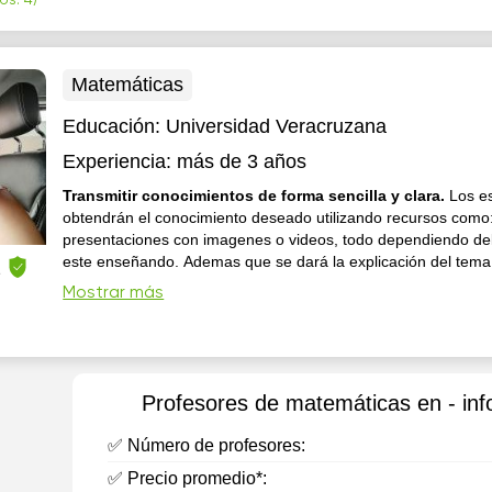
os: 4)
Matemáticas
Educación:
Universidad Veracruzana
Experiencia:
más de 3 años
Transmitir conocimientos de forma sencilla y clara.
Los e
obtendrán el conocimiento deseado utilizando recursos como
presentaciones con imagenes o videos, todo dependiendo de
este enseñando. Ademas que se dará la explicación del tema
z
ejemplos y peguntare para asegurarme que el tema quede clar
Mostrar más
desean verificar docum...
Profesores de matemáticas en - info
✅ Número de profesores:
✅ Precio promedio*: