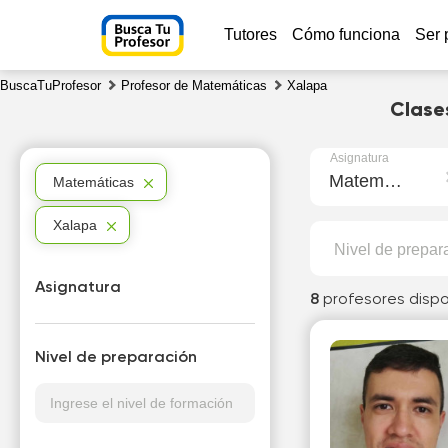
Tutores
Cómo funciona
Ser 
BuscaTuProfesor
Profesor de Matemáticas
Xalapa
Clase
Asignatura
Matemáticas
Matemáticas
Xalapa
Nivel de prepar
Asignatura
8
profesores dispo
Nivel de preparación