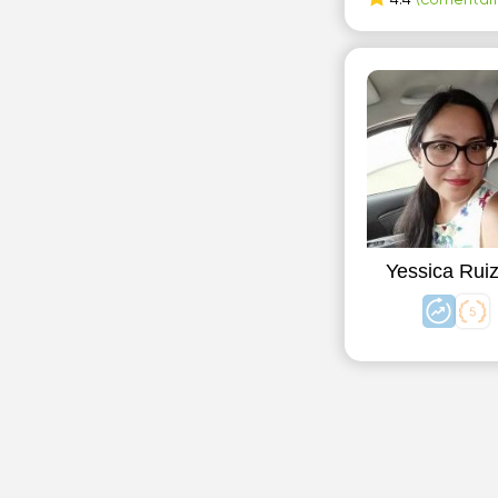
4.4
(comentari
Yessica Rui