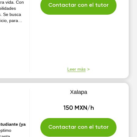
ra vida. Con
Contactar con el tutor
bilidades
s. Se busca
icio, para
adamente en lo
Leer más
Xalapa
150 MXN/h
studiante (ya
Contactar con el tutor
éptimo