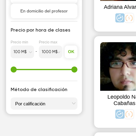
Adriana Alva
Para ingresar a la universidad
En domicilio del profesor
en el exterior
Para niños
Precio por hora de clases
Precio min
Precio max
OK
Método de clasificación
Leopoldo N
Cabañas