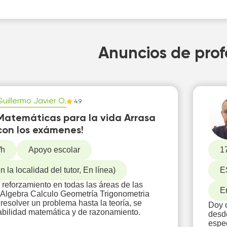
Anuncios de prof
Guillermo Javier O.
4.9
Matemáticas para la vida Arrasa
con los exámenes!
/h
Apoyo escolar
1
 la localidad del tutor, En línea)
E
 reforzamiento en todas las áreas de las
E
Algebra Calculo Geometría Trigonometria
esolver un problema hasta la teoría, se
Doy c
habilidad matemática y de razonamiento.
desde
espec