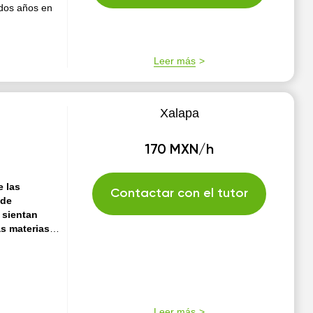
 dos años en
Leer más
Xalapa
170 MXN/h
e las
Contactar con el tutor
sde
 sientan
as materias y
, MEXICO.
stancia. 💡🎓
, utilizando
grar que el
rrollarlas a
Leer más