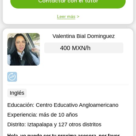
Contactar con el tutor
Leer más
Valentina Bial Dominguez
400 MXN/h
Inglés
Educación:
Centro Educativo Angloamericano
Experiencia:
más de 10 años
Distrito:
Iztapalapa
y 127 otros distritos
Hola, yo puedo ser tu proxima asesora, por favor