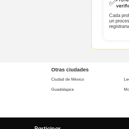
Profe
✅
verif
Cada prof
un proces
registrars
Otras ciudades
Ciudad de México
Le
Guadalajara
Mo