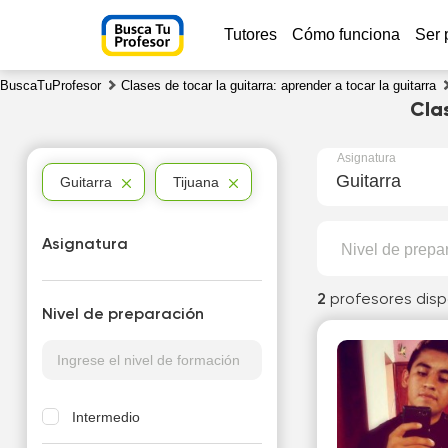
Tutores
Cómo funciona
Ser 
BuscaTuProfesor
Clases de tocar la guitarra: aprender a tocar la guitarra
Cla
Asignatura
Guitarra
Guitarra
Tijuana
Asignatura
Nivel de prepa
2
profesores disp
Nivel de preparación
Intermedio