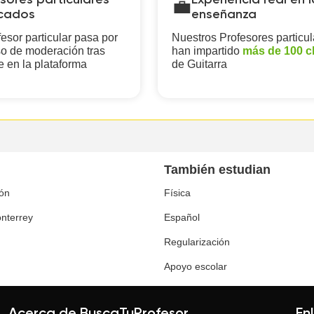
sores particulares
Experiencia real en l
💼
icados
enseñanza
esor particular pasa por
Nuestros Profesores particul
o de moderación tras
han impartido
más de 100 c
e en la plataforma
de Guitarra
También estudian
ón
Física
nterrey
Español
Regularización
Apoyo escolar