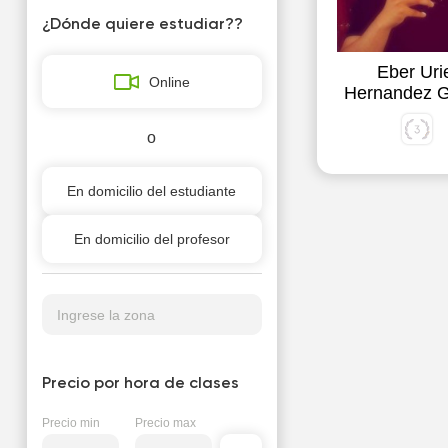
¿Dónde quiere estudiar??
Eber Uri
Online
Hernandez G
o
En domicilio del estudiante
En domicilio del profesor
Ingrese la zona
Precio por hora de clases
Precio min
Precio max