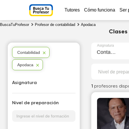
Tutores
Cómo funciona
Ser 
BuscaTuProfesor
Profesor de contabilidad
Apodaca
Clases
Asignatura
Contabilidad
Contabilidad
Apodaca
Nivel de prepa
Asignatura
1
profesores disp
Nivel de preparación