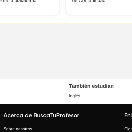
e en la plataforma
de Contabilidad
También estudian
Inglés
Acerca de BuscaTuProfesor
En
Sobre nosotros
Clas