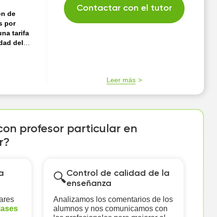
Contactar con el tutor
ón de
s por
na tarifa
idad del
 clara y
d a
Leer más
 grupo
idad de
con profesor particular en
r?
a
Control de calidad de la
🔍
enseñanza
ares
Analizamos los comentarios de los
lases
alumnos y nos comunicamos con