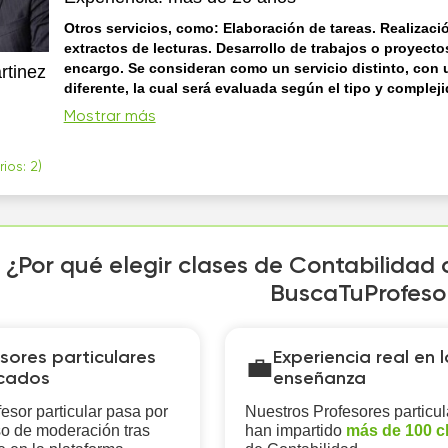
Otros servicios, como: Elaboración de tareas. Realizaci
extractos de lecturas. Desarrollo de trabajos o proyecto
encargo. Se consideran como un servicio distinto, con u
rtinez
diferente, la cual será evaluada según el tipo y complej
encargo. Si hay interés en este tipo de servicio, puedes
Mostrar más
consultarme. DR. CARLOS MARTÍNEZ RMZ
Comunicación
empática Planeación y organización académica Adaptabilida
ios: 2)
modalidades presenciales y en línea Liderazgo y manejo de
Puntualidad y responsabilidad. Pensamiento analítico Capac
investigación Resolución de problemas
¿Por qué elegir clases de Contabilidad 
BuscaTuProfeso
sores particulares
Experiencia real en l
💼
icados
enseñanza
esor particular pasa por
Nuestros Profesores particul
o de moderación tras
han impartido
más de 100 c