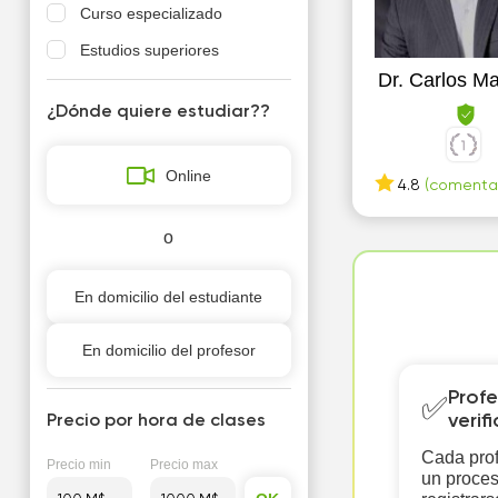
Curso especializado
Estudios superiores
Dr. Carlos Ma
¿Dónde quiere estudiar??
Online
4.8
(comentar
o
En domicilio del estudiante
En domicilio del profesor
Profe
✅
verif
Precio por hora de clases
Cada prof
Precio min
Precio max
un proces