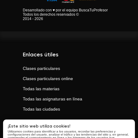
Desarrollado con ♥ por el equipo BuscaTuProfesor
Todos los derechos reservados ©
2014 - 2026
Enlaces útiles
Clases particulares
Clases particulares online
Todas las materias
Todas las asignaturas en línea
Todas las ciudades
Clases populares
¡Este sitio web utiliza cookies!
Utilizamos cookies para identificar a los usuarios, recordar las preferencias y
configuraciones del usuario, analizar el tráfico y las tendencias del sitio y, en general,
comprender el comportamiento en línea y los intereses de los usuarios que