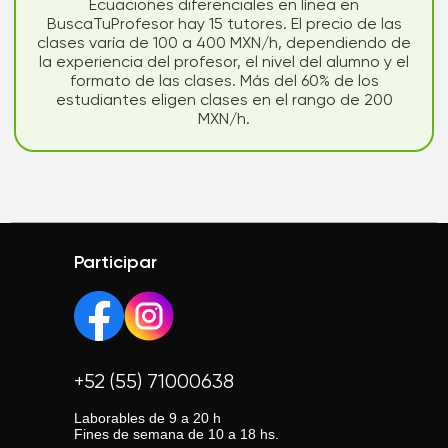
Ecuaciones diferenciales en línea en
BuscaTuProfesor hay 15 tutores. El precio de las
clases varía de 100 a 400 MXN/h, dependiendo de
la experiencia del profesor, el nivel del alumno y el
formato de las clases. Más del 60% de los
estudiantes eligen clases en el rango de 200
MXN/h.
Participar
+52 (55) 71000638
Laborables de 9 a 20 h
Fines de semana de 10 a 18 hs.