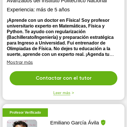
Avanzados del Instituto Politécnico Nacional
Experiencia:
más de 5 años
¡Aprende con un doctor en Física! Soy profesor
universitario experto en Matemáticas, Física y
Python. Te ayudo con regularización
(Bachillerato/Ingeniería) y preparación estratégica
para Ingreso a Universidad. Fui entrenador de
Olimpiadas de Física. No dejes tu educación a la
suerte, aprende con un experto real. ¡Agenda tu
clase hoy!
Sobre mi educación: -Ingeniero físico
Mostrar más
graduado de la Universidad Autónoma de Yucatán
(UADY), mi tesis fue sobre materia granular. -Maestría
en Ciencias con especialidad en Física Aplicada por el
Contactar con el tutor
Centro de Investigaciones y de Estudios Avanzados del
Instituto Politécnico Nacional (CINVESTAV IPN), mi...
Leer más
Profesor Verificado
Emiliano García Ávila