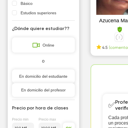
Básico
Estudios superiores
Azucena Ma
¿Dónde quiere estudiar??
Online
4.5
(comentar
o
En domicilio del estudiante
En domicilio del profesor
Profe
✅
verif
Precio por hora de clases
Cada prof
Precio min
Precio max
un proces