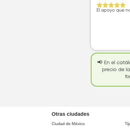
El apoyo que n
📢 En el catá
precio de l
fo
Otras ciudades
Ciudad de México
Ti