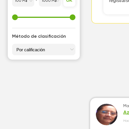
OK
registrars
Método de clasificación
Ma
A
Ha