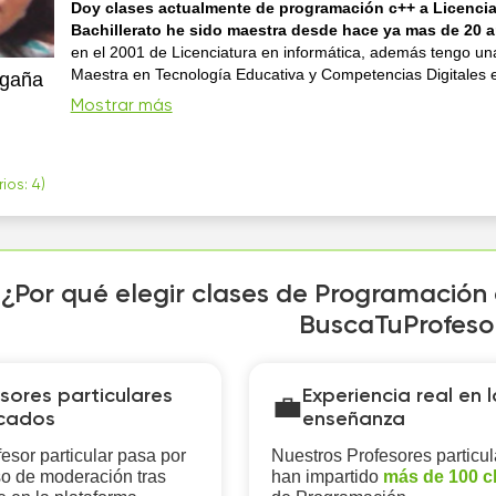
Doy clases actualmente de programación c++ a Licencia
Bachillerato he sido maestra desde hace ya mas de 20 
en el 2001 de Licenciatura en informática, además tengo un
Maestra en Tecnología Educativa y Competencias Digitales e
gaña
tengo conocimientos de varias materias de ingeniería de co
Mostrar más
ios: 4)
¿Por qué elegir clases de Programación 
BuscaTuProfeso
sores particulares
Experiencia real en l
💼
icados
enseñanza
esor particular pasa por
Nuestros Profesores particul
o de moderación tras
han impartido
más de 100 c