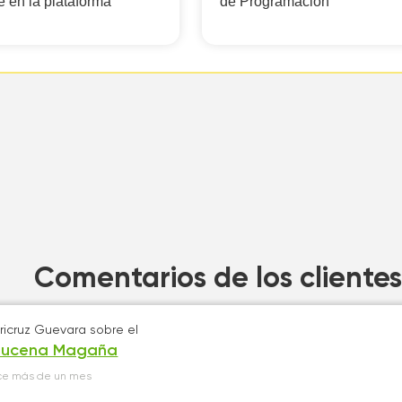
e en la plataforma
de Programación
Comentarios de los clientes
ricruz Guevara
sobre el
zucena Magaña
ce más de un mes