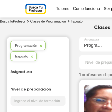
Tutores
Cómo funciona
Ser 
BuscaTuProfesor
Clases de Programacion
Irapuato
Clases 
Asignatura
Programación
Programación
Irapuato
Nivel de prepa
Asignatura
1
profesores disp
Nivel de preparación