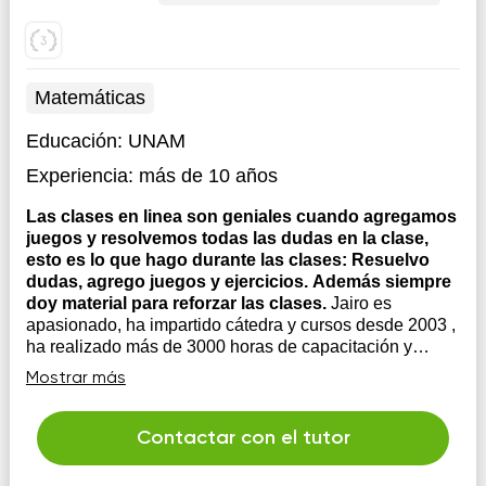
Matemáticas
Educación:
UNAM
Experiencia:
más de 10 años
Las clases en linea son geniales cuando agregamos
juegos y resolvemos todas las dudas en la clase,
esto es lo que hago durante las clases: Resuelvo
dudas, agrego juegos y ejercicios. Además siempre
doy material para reforzar las clases.
Jairo es
apasionado, ha impartido cátedra y cursos desde 2003 ,
ha realizado más de 3000 horas de capacitación y
asesoria para jóvenes adultos de forma presencial, en
Mostrar más
linea también usando TIC y plataformas especializadas.
UNAM (Ingeniero Químico Titulado). Gamificación y
secuencias con TIC para edu...
Contactar con el tutor