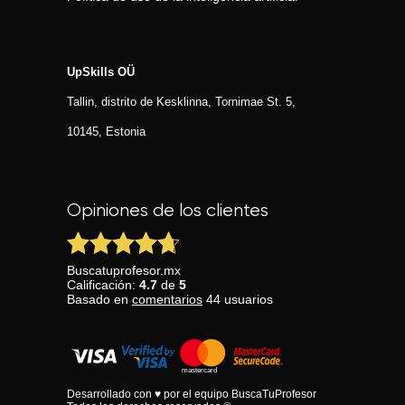
UpSkills OÜ
Tallin, distrito de Kesklinna, Tornimаe St. 5,
10145, Estonia
Opiniones de los clientes
Buscatuprofesor.mx
Calificación:
4.7
de
5
Basado en
comentarios
44
usuarios
Desarrollado con ♥ por el equipo BuscaTuProfesor