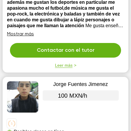
además me gustan los deportes en particular me
apasiona mucho el futbol,de música me gusta el
pop-rock, la electrónica y baladas y también de vez
en cuando me gusta dibujar a lápiz personajes o
paisajes que me llaman la atención
Me gusta enseñar
de manera divertida, ser paciente hasta que los alumnos
Mostrar más
aprendan los temas y resuelvan todas sus dudas, que
se vuelvan autónomos al resolver ejercicios, no dejo
tareas me gusta más ponerlos a practicar en el momento
Contactar con el tutor
y así mejorar sus habilidades y darme cuenta de sus
dificultades y ...
Leer más
Jorge Fuentes Jimenez
100 MXN/h