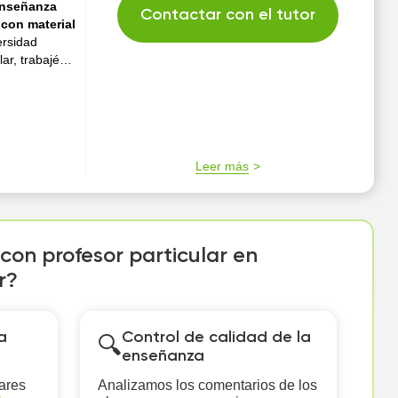
enseñanza
Contactar con el tutor
 con material
ersidad
ar, trabajé
prácticas
el adulto y cuento co...
Leer más
con profesor particular en
r?
a
Control de calidad de la
🔍
enseñanza
ares
Analizamos los comentarios de los