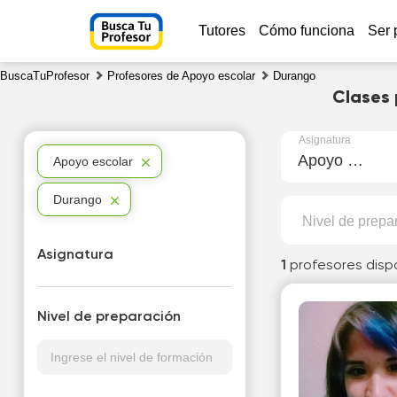
Tutores
Cómo funciona
Ser 
BuscaTuProfesor
Profesores de Apoyo escolar
Durango
Clases 
Asignatura
Apoyo escolar
Apoyo escolar
Durango
Nivel de prepa
Asignatura
1
profesores disp
Nivel de preparación