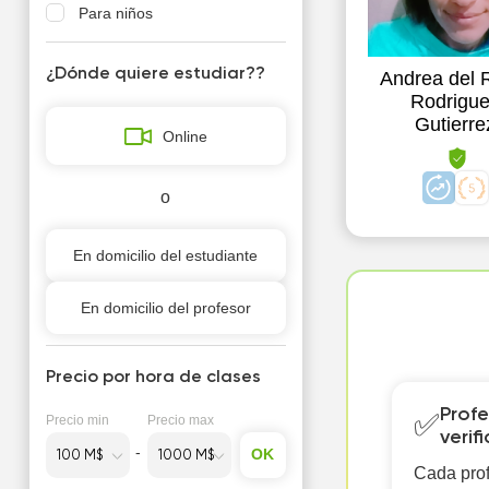
Para niños
¿Dónde quiere estudiar??
Andrea del 
Rodrigu
Gutierre
Online
o
En domicilio del estudiante
En domicilio del profesor
Precio por hora de clases
Profe
✅
Precio min
Precio max
verif
OK
Cada prof