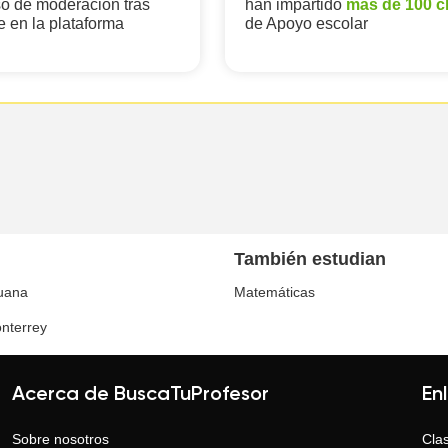
o de moderación tras
han impartido
más de 100 c
e en la plataforma
de Apoyo escolar
También estudian
juana
Matemáticas
nterrey
Acerca de BuscaTuProfesor
En
Sobre nosotros
Clas