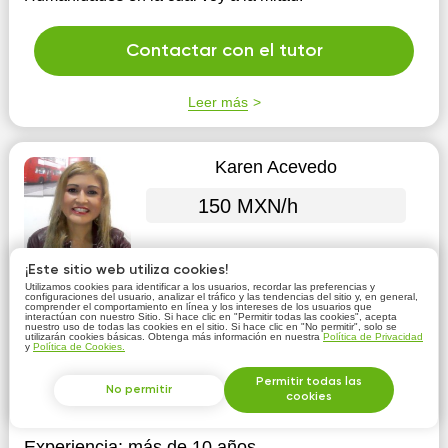
Contactar con el tutor
Leer más
Karen Acevedo
150 MXN/h
¡Este sitio web utiliza cookies!
Utilizamos cookies para identificar a los usuarios, recordar las preferencias y
configuraciones del usuario, analizar el tráfico y las tendencias del sitio y, en general,
comprender el comportamiento en línea y los intereses de los usuarios que
interactúan con nuestro Sitio. Si hace clic en "Permitir todas las cookies", acepta
nuestro uso de todas las cookies en el sitio. Si hace clic en "No permitir", solo se
utilizarán cookies básicas. Obtenga más información en nuestra
Política de Privacidad
y
Política de Cookies.
Regularización
Permitir todas las
No permitir
Educación:
Harmon Hall con certificación oficial
cookies
CENNI
Experiencia:
más de 10 años