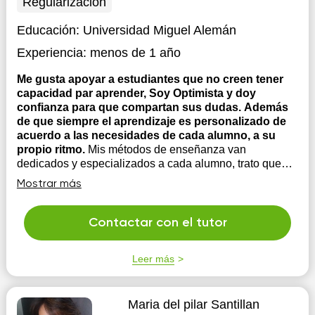
Regularización
Educación:
Universidad Miguel Alemán
Experiencia:
menos de 1 año
Me gusta apoyar a estudiantes que no creen tener
capacidad par aprender, Soy Optimista y doy
confianza para que compartan sus dudas. Además
de que siempre el aprendizaje es personalizado de
acuerdo a las necesidades de cada alumno, a su
propio ritmo.
Mis métodos de enseñanza van
dedicados y especializados a cada alumno, trato que
ellos comprendan al 100 cada tema y soy
Mostrar más
principalmente motivadora ya que los hago que creer en
ellos y en su potencial, creo que cada alumno tiene un
talento especial y que el aprendizaje debe de ser fluido
Contactar con el tutor
a su tiempo ...
Leer más
Maria del pilar Santillan