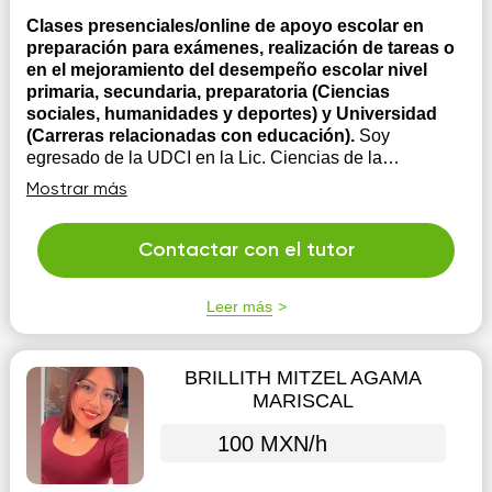
Clases presenciales/online de apoyo escolar en
preparación para exámenes, realización de tareas o
en el mejoramiento del desempeño escolar nivel
primaria, secundaria, preparatoria (Ciencias
sociales, humanidades y deportes) y Universidad
(Carreras relacionadas con educación).
Soy
egresado de la UDCI en la Lic. Ciencias de la
Educación con experiencia dando clases en primaria,
Mostrar más
secundaria e impartiendo talleres a adolescentes y
adultos. Mi enfoque se centra en crear un sistema de
trabajo personalizado para lograr los objetivos que
Contactar con el tutor
tenga el o los estudiantes. Mi enfoque se ...
Leer más
BRILLITH MITZEL AGAMA
MARISCAL
100 MXN/h