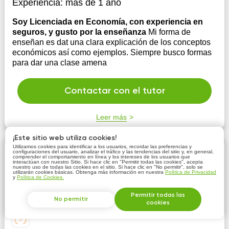
Experiencia:
más de 1 año
Soy Licenciada en Economía, con experiencia en
seguros, y gusto por la enseñanza
Mi forma de
enseñan es dat una clara explicación de los conceptos
económicos así como ejemplos. Siempre busco formas
para dar una clase amena
Contactar con el tutor
Leer más
¡Este sitio web utiliza cookies!
Utilizamos cookies para identificar a los usuarios, recordar las preferencias y
Joel Andrés Castilla Rosado
configuraciones del usuario, analizar el tráfico y las tendencias del sitio y, en general,
comprender el comportamiento en línea y los intereses de los usuarios que
interactúan con nuestro Sitio. Si hace clic en "Permitir todas las cookies", acepta
nuestro uso de todas las cookies en el sitio. Si hace clic en "No permitir", solo se
100 MXN/h
utilizarán cookies básicas. Obtenga más información en nuestra
Política de Privacidad
y
Política de Cookies.
Permitir todas las
No permitir
cookies