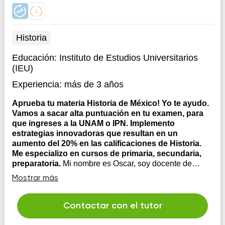
Historia
Educación:
Instituto de Estudios Universitarios
(IEU)
Experiencia:
más de 3 años
Aprueba tu materia Historia de México! Yo te ayudo.
Vamos a sacar alta puntuación en tu examen, para
que ingreses a la UNAM o IPN. Implemento
estrategias innovadoras que resultan en un
aumento del 20% en las calificaciones de Historia.
Me especializo en cursos de primaria, secundaria,
preparatoria.
Mi nombre es Oscar, soy docente de
Historia con una experiencia consolidada en los niveles
Mostrar más
de primaria, secundaria y bachillerato, donde he tenido
la oportunidad de adaptarme a los distintos contextos y
desafíos que cada etapa educativa demanda. Mi
Contactar con el tutor
enfoque se centra en transformar la enseñanza de la...