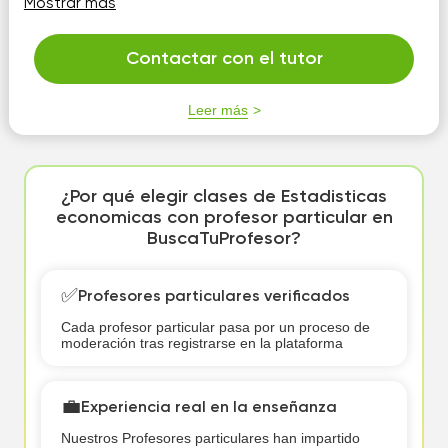
Mostrar más
hasta llegar al punto donde necesitas apoyo y de ahi en
adelante generar las herramientas necesarias, tal como
el uso de algún software o herramienta adicional al
Contactar con el tutor
proceso de enseña aprendizaje
Leer más
¿Por qué elegir clases de Estadisticas
economicas con profesor particular en
BuscaTuProfesor?
✅
Profesores particulares verificados
Cada profesor particular pasa por un proceso de
moderación tras registrarse en la plataforma
💼
Experiencia real en la enseñanza
Nuestros Profesores particulares han impartido