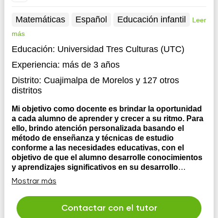
Matemáticas
Español
Educación infantil
Leer
más
Educación:
Universidad Tres Culturas (UTC)
Experiencia:
más de 3 años
Distrito:
Cuajimalpa de Morelos
y 127 otros
distritos
Mi objetivo como docente es brindar la oportunidad
a cada alumno de aprender y crecer a su ritmo. Para
ello, brindo atención personalizada basando el
método de enseñanza y técnicas de estudio
conforme a las necesidades educativas, con el
objetivo de que el alumno desarrolle conocimientos
y aprendizajes significativos en su desarrollo
educativo.
Como Licenciada en Pedagogía mi deseo
Mostrar más
es contribuir a que cada alumno pueda desarrollarse
académicamente, desde un enfoque humanista y
teniendo en cuenta la diversidad e inclusión educativa.
Contactar con el tutor
Reconociendo que cada alumno aprende de diferente