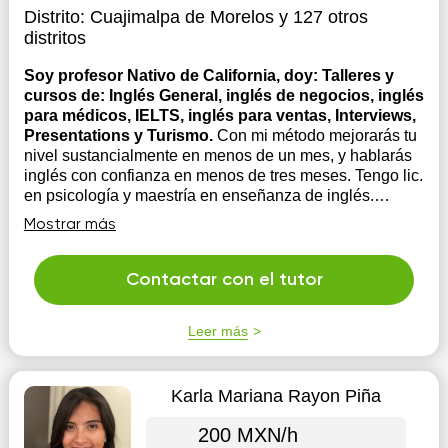
Distrito:
Cuajimalpa de Morelos
y 127 otros
distritos
Soy profesor Nativo de California, doy: Talleres y
cursos de: Inglés General, inglés de negocios, inglés
para médicos, IELTS, inglés para ventas, Interviews,
Presentations y Turismo.
Con mi método mejorarás tu
nivel sustancialmente en menos de un mes, y hablarás
inglés con confianza en menos de tres meses. Tengo lic.
en psicología y maestría en enseñanza de inglés.
Cuento con experiencia en el Reino Unido, Alemania,
Mostrar más
España, Francia, E.U.A., Panamá, Colombia y en
México con gente...
Contactar con el tutor
Leer más
Karla Mariana Rayon Piña
200 MXN/h