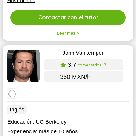
Mostrar más
Master's degree in Teaching English as a Foreign
Language. My hobbies include salsa music, watching
movies, traveling, biking, swimming, and exercising.
Contactar con el tutor
Before becoming an independent teacher, I taught
English at a public school in Oakland...
Leer más
John Vankempen
3.7
comentarios: 3
350 MXN/h
Inglés
Educación:
UC Berkeley
Experiencia:
más de 10 años