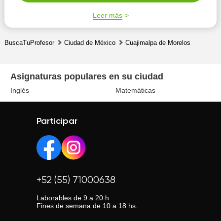
forma, ya que cada individuo cuenta con una riqueza
Leer más
única d...
BuscaTuProfesor
Ciudad de México
Cuajimalpa de Morelos
Asignaturas populares en su ciudad
Inglés
Matemáticas
Participar
+52 (55) 71000638
Laborables de 9 a 20 h
Fines de semana de 10 a 18 hs.