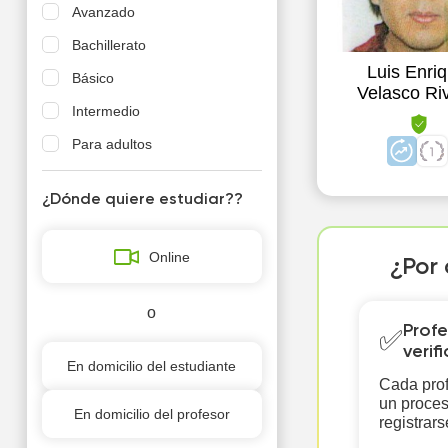
Avanzado
Bachillerato
Luis Enri
Básico
Velasco Ri
Intermedio
Para adultos
¿Dónde quiere estudiar??
Online
¿Por 
o
Profe
✅
verif
En domicilio del estudiante
Cada prof
un proces
En domicilio del profesor
registrars