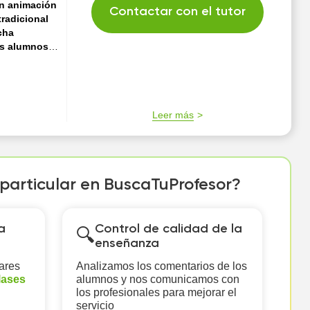
en animación
Contactar con el tutor
tradicional
cha
is alumnos
r mi
nseña
de la línea y
prender el
Leer más
l para el
co.
 particular en BuscaTuProfesor?
a
Control de calidad de la
🔍
enseñanza
ares
Analizamos los comentarios de los
lases
alumnos y nos comunicamos con
los profesionales para mejorar el
servicio